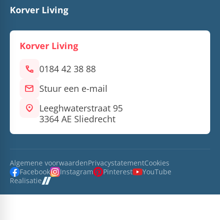
Korver Living
Korver Living
call
0184 42 38 88
mail
Stuur een e-mail
location_on
Leeghwaterstraat 95
3364 AE Sliedrecht
Algemene voorwaarden
Privacystatement
Cookies
Facebook
Instagram
Pinterest
YouTube
Realisatie