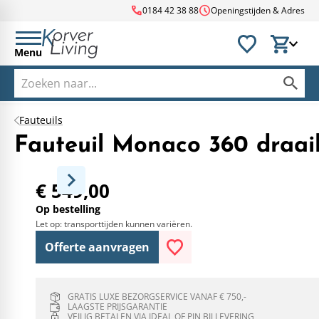
call
schedule
0184 42 38 88
Openingstijden & Adres
Menu
Fauteuils
Fauteuil Monaco 360 draai
€ 549,00
Op bestelling
Let op: transporttijden kunnen variëren.
Offerte aanvragen
GRATIS LUXE BEZORGSERVICE VANAF € 750,-
LAAGSTE PRIJSGARANTIE
VEILIG BETALEN VIA IDEAL OF PIN BIJ LEVERING