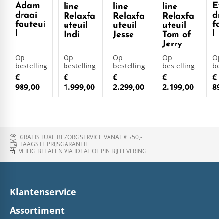
Adam
E
line
line
line
draai
d
Relaxfa
Relaxfa
Relaxfa
fauteui
f
uteuil
uteuil
uteuil
l
l
Indi
Jesse
Tom of
Jerry
Op
Op
Op
Op
O
bestelling
bestelling
bestelling
bestelling
be
€
€
€
€
€
989,00
1.999,00
2.299,00
2.199,00
8
GRATIS LUXE BEZORGSERVICE VANAF € 750,-
LAAGSTE PRIJSGARANTIE
VEILIG BETALEN VIA IDEAL OF PIN BIJ LEVERING
Klantenservice
Assortiment