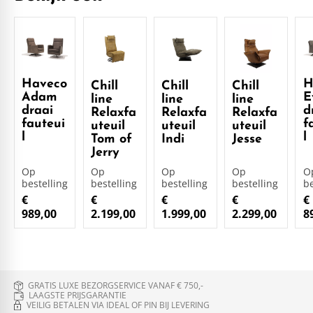
Haveco
H
Chill
Chill
Chill
Adam
E
line
line
line
draai
d
Relaxfa
Relaxfa
Relaxfa
fauteui
f
uteuil
uteuil
uteuil
l
l
Tom of
Indi
Jesse
Jerry
Op
Op
Op
Op
O
bestelling
bestelling
bestelling
bestelling
be
€
€
€
€
€
989,00
2.199,00
1.999,00
2.299,00
8
GRATIS LUXE BEZORGSERVICE VANAF € 750,-
LAAGSTE PRIJSGARANTIE
VEILIG BETALEN VIA IDEAL OF PIN BIJ LEVERING