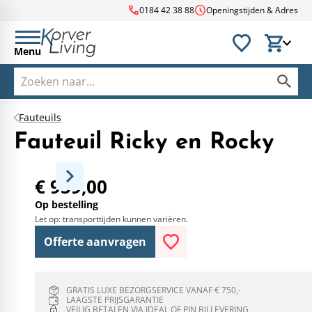
call
schedule
0184 42 38 88
Openingstijden & Adres
Menu
Fauteuils
Fauteuil Ricky en Rocky
€ 959,00
Op bestelling
Let op: transporttijden kunnen variëren.
Offerte aanvragen
GRATIS LUXE BEZORGSERVICE VANAF € 750,-
LAAGSTE PRIJSGARANTIE
VEILIG BETALEN VIA IDEAL OF PIN BIJ LEVERING