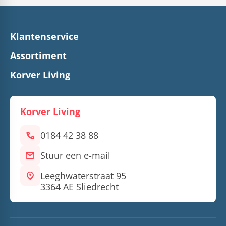
Klantenservice
Assortiment
Korver Living
Korver Living
call
0184 42 38 88
mail
Stuur een e-mail
location_on
Leeghwaterstraat 95
3364 AE Sliedrecht