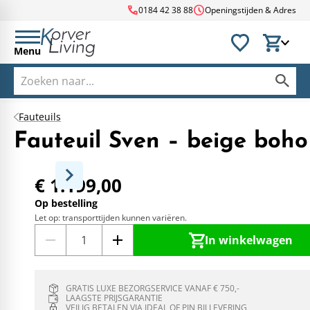
call
schedule
0184 42 38 88
Openingstijden & Adres
Menu
Fauteuils
Fauteuil Sven – beige boho
€ 1.199,00
Op bestelling
Let op: transporttijden kunnen variëren.
In winkelwagen
GRATIS LUXE BEZORGSERVICE VANAF € 750,-
LAAGSTE PRIJSGARANTIE
VEILIG BETALEN VIA IDEAL OF PIN BIJ LEVERING