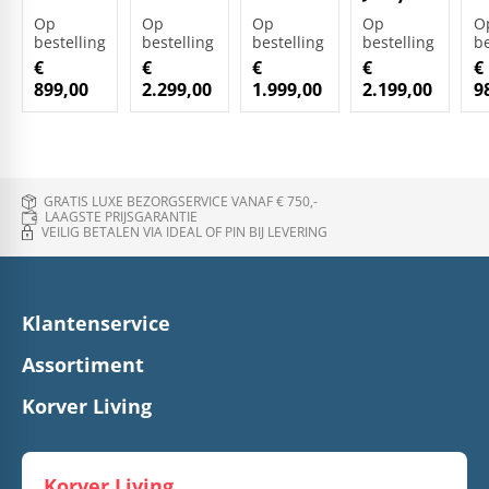
Op
Op
Op
Op
O
bestelling
bestelling
bestelling
bestelling
be
€
€
€
€
€
899,00
2.299,00
1.999,00
2.199,00
9
GRATIS LUXE BEZORGSERVICE VANAF € 750,-
LAAGSTE PRIJSGARANTIE
VEILIG BETALEN VIA IDEAL OF PIN BIJ LEVERING
Klantenservice
Assortiment
Korver Living
Korver Living