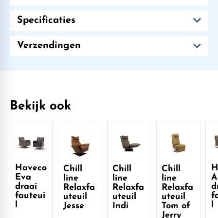
Specificaties
Verzendingen
Bekijk ook
Haveco
H
Chill
Chill
Chill
Eva
A
line
line
line
draai
d
Relaxfa
Relaxfa
Relaxfa
fauteui
f
uteuil
uteuil
uteuil
l
l
Jesse
Indi
Tom of
Jerry