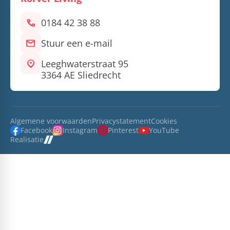
call
0184 42 38 88
mail
Stuur een e-mail
location_on
Leeghwaterstraat 95
3364 AE Sliedrecht
Algemene voorwaarden
Privacystatement
Cookies
Facebook
Instagram
Pinterest
YouTube
Realisatie