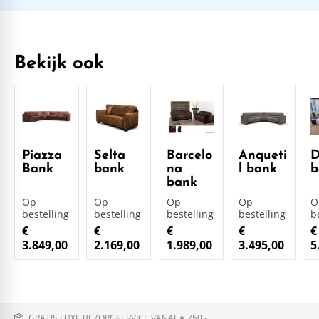
Bekijk ook
Piazza
Selta
Barcelo
Anqueti
D
Bank
bank
na
l bank
b
bank
Op
Op
Op
Op
O
bestelling
bestelling
bestelling
bestelling
b
€
€
€
€
€
3.849,00
2.169,00
1.989,00
3.495,00
5
GRATIS LUXE BEZORGSERVICE VANAF € 750,-