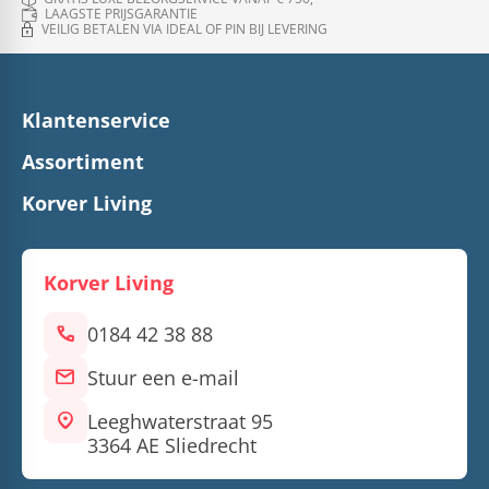
LAAGSTE PRIJSGARANTIE
VEILIG BETALEN VIA IDEAL OF PIN BIJ LEVERING
Klantenservice
Assortiment
Korver Living
Korver Living
call
0184 42 38 88
mail
Stuur een e-mail
location_on
Leeghwaterstraat 95
3364 AE Sliedrecht