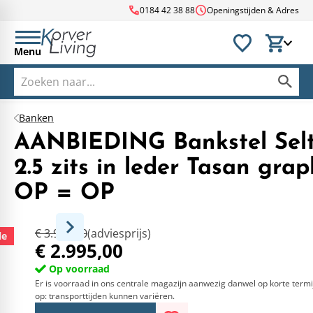
call
schedule
0184 42 38 88
Openingstijden & Adres
Menu
Banken
AANBIEDING Bankstel Selt
2.5 zits in leder Tasan grap
OP = OP
€ 3.959,00
(adviesprijs)
le
€ 2.995,00
Op voorraad
Er is voorraad in ons centrale magazijn aanwezig danwel op korte termi
op: transporttijden kunnen variëren.