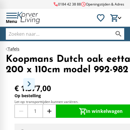
call
schedule
0184 42 38 88
Openingstijden & Adres
Menu
Tafels
Koopmans Dutch oak eetta
200 x 110cm model 992-982
€ 1.377,00
Op bestelling
Let op: transporttijden kunnen variëren.
In winkelwagen