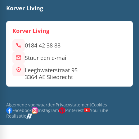
Korver Living
Korver Living
call
0184 42 38 88
mail
Stuur een e-mail
location_on
Leeghwaterstraat 95
3364 AE Sliedrecht
Algemene voorwaarden
Privacystatement
Cookies
Facebook
Instagram
Pinterest
YouTube
Realisatie