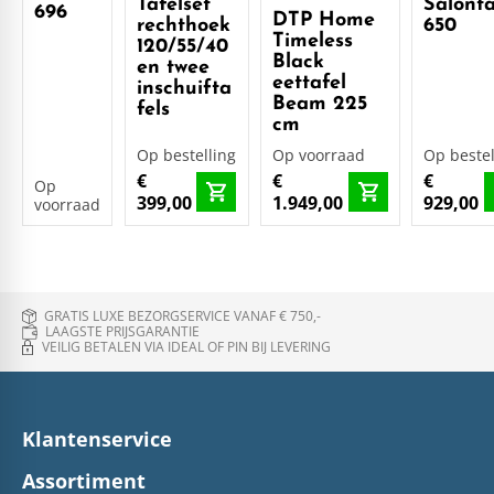
Tafelset
Salonta
696
DTP Home
rechthoek
650
Timeless
120/55/40
Black
en twee
eettafel
inschuifta
Beam 225
fels
cm
Op bestelling
Op voorraad
Op bestel
€
€
€
Op
399,00
1.949,00
929,00
voorraad
GRATIS LUXE BEZORGSERVICE VANAF € 750,-
LAAGSTE PRIJSGARANTIE
VEILIG BETALEN VIA IDEAL OF PIN BIJ LEVERING
Klantenservice
Assortiment