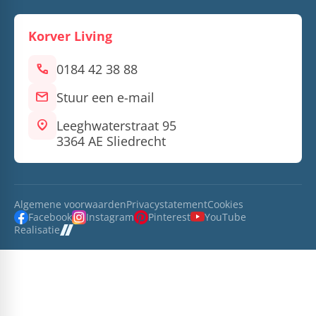
Korver Living
call
0184 42 38 88
mail
Stuur een e-mail
location_on
Leeghwaterstraat 95
3364 AE Sliedrecht
Algemene voorwaarden
Privacystatement
Cookies
Facebook
Instagram
Pinterest
YouTube
Realisatie