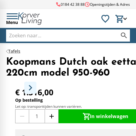
call
schedule
0184 42 38 88
Openingstijden & Adres
Menu
Tafels
Koopmans Dutch oak eetta
220cm model 950-960
€ 1.316,00
Op bestelling
Let op: transporttijden kunnen variëren.
In winkelwagen