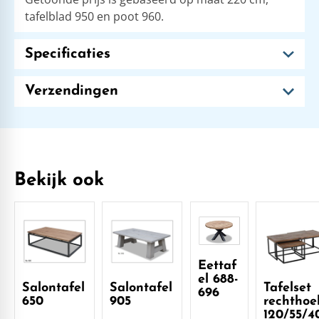
tafelblad 950 en poot 960.
Specificaties
Verzendingen
Bekijk ook
Eettaf
el 688-
Salontafel
Salontafel
Tafelset
696
650
905
rechthoe
120/55/4