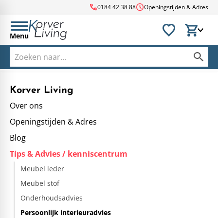
call
schedule
0184 42 38 88
Openingstijden & Adres
Menu
Korver Living
Over ons
Openingstijden & Adres
Blog
Tips & Advies / kenniscentrum
Meubel leder
Meubel stof
Onderhoudsadvies
Persoonlijk interieuradvies