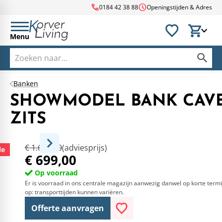
call
schedule
0184 42 38 88
Openingstijden & Adres
Menu
Banken
SHOWMODEL BANK CAVE
ZITS
€ 1.650,00
(adviesprijs)
le
€ 699,00
Op voorraad
Er is voorraad in ons centrale magazijn aanwezig danwel op korte termi
op: transporttijden kunnen variëren.
Offerte aanvragen