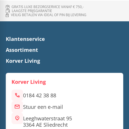
GRATIS LUXE BEZORGSERVICE VANAF € 750,-
LAAGSTE PRIJSGARANTIE
VEILIG BETALEN VIA IDEAL OF PIN BIJ LEVERING
Klantenservice
Assortiment
Korver Living
Korver Living
call
0184 42 38 88
mail
Stuur een e-mail
location_on
Leeghwaterstraat 95
3364 AE Sliedrecht