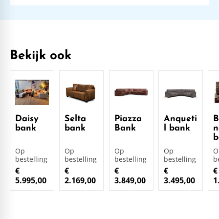
Bekijk ook
Daisy
Selta
Piazza
Anqueti
B
bank
bank
Bank
l bank
n
b
Op
Op
Op
Op
O
bestelling
bestelling
bestelling
bestelling
b
€
€
€
€
€
5.995,00
2.169,00
3.849,00
3.495,00
1