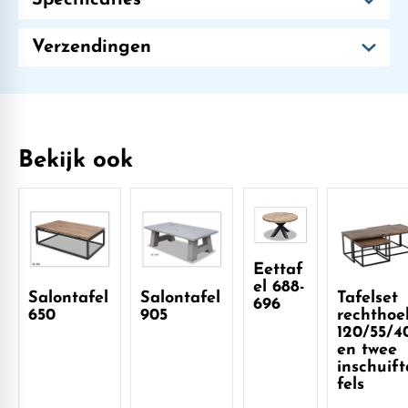
Verzendingen
Bekijk ook
Eettaf
el 688-
Salontafel
Salontafel
Tafelset
696
650
905
rechthoe
120/55/4
en twee
inschuift
fels