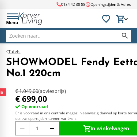
call
schedule
0184 42 38 88
Openingstijden & Adres
Menu
Tafels
SHOWMODEL Fendy Eetta
No.1 220cm
€ 1.049,00
(adviesprijs)
le
€ 699,00
Op voorraad
Er is voorraad in ons centrale magazijn aanwezig danwel op korte termi
op: transporttijden kunnen variëren.
In winkelwagen