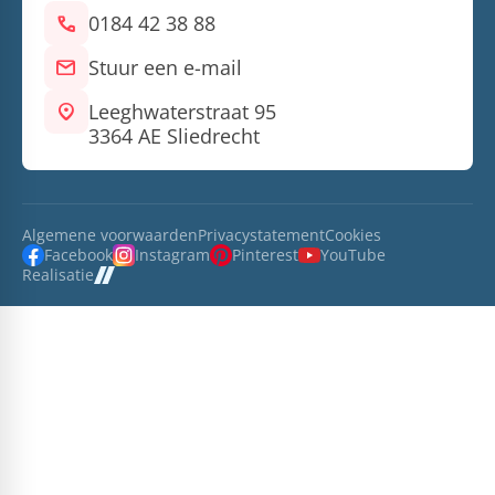
call
0184 42 38 88
mail
Stuur een e-mail
location_on
Leeghwaterstraat 95
3364 AE Sliedrecht
Algemene voorwaarden
Privacystatement
Cookies
Facebook
Instagram
Pinterest
YouTube
Realisatie