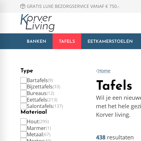
GRATIS LUXE BEZORGSERVICE VANAF € 750,-
BANKEN
TAFELS
EETKAMERSTOELEN
Home
Type
Bartafels
9
Tafels
Bijzettafels
33
Bureaus
12
Wil je een nieuw
Eettafels
213
met het hele gezi
Salontafels
137
Materiaal
Korver living.
Hout
295
Marmer
1
Metaal
67
438
resultaten
Mortex
40