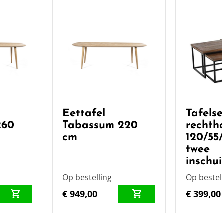
Eettafel
Tafelse
260
Tabassum 220
rechth
cm
120/55
twee
inschui
Op bestelling
Op bestel
€ 949,00
€ 399,00