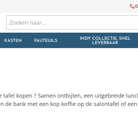
call
0
INDY COLLECTIE, SNEL
KASTEN
FAUTEUILS
LEVERBAAR
e tafel kopen ? Samen ontbijten, een uitgebreide lunch
n de bank met een kop koffie op de salontafel of een 