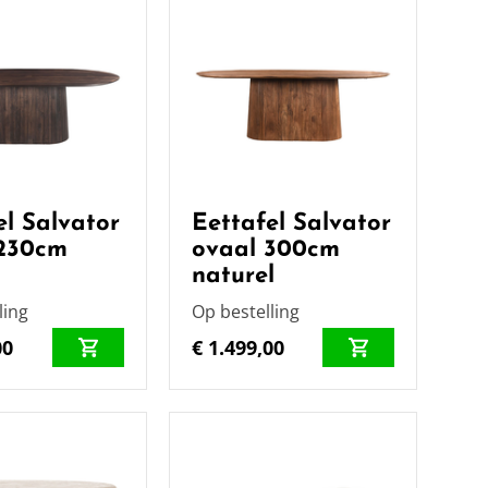
el Salvator
Eettafel Salvator
 230cm
ovaal 300cm
naturel
ling
Op bestelling
00
€ 1.499,00