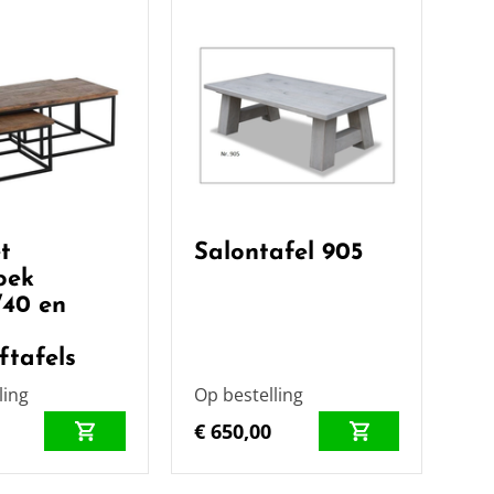
t
Salontafel 905
oek
/40 en
ftafels
ling
Op bestelling
€ 650,00