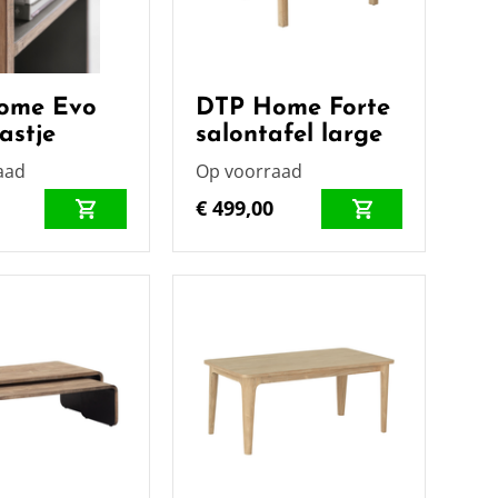
ome Evo
DTP Home Forte
astje
salontafel large
aad
Op voorraad
€ 499,00