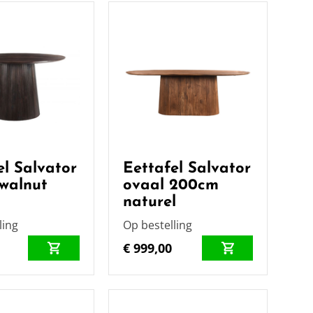
el Salvator
Eettafel Salvator
walnut
ovaal 200cm
naturel
ling
Op bestelling
€ 999,00