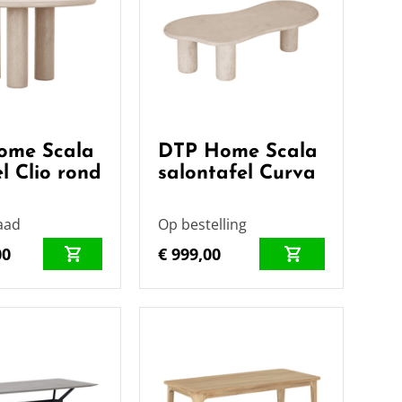
ome Scala
DTP Home Scala
l Clio rond
salontafel Curva
aad
Op bestelling
00
€ 999,00