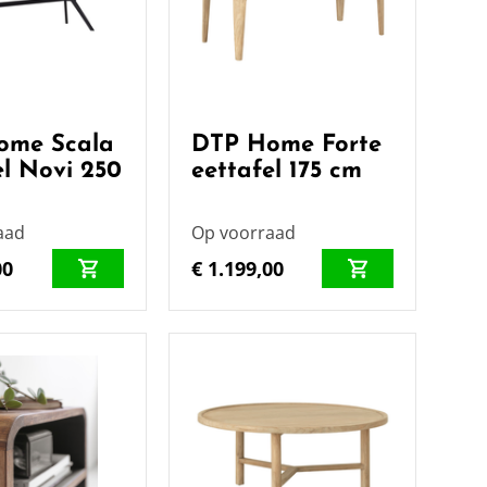
ome Scala
DTP Home Forte
el Novi 250
eettafel 175 cm
aad
Op voorraad
00
€ 1.199,00