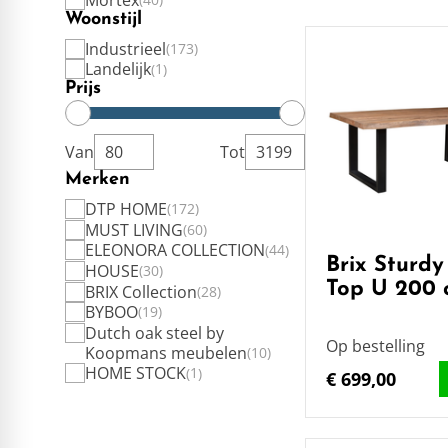
Woonstijl
Industrieel
173
Landelijk
1
Prijs
Van
Tot
Merken
DTP HOME
172
MUST LIVING
60
ELEONORA COLLECTION
44
Brix Sturdy
HOUSE
30
Top U 200
BRIX Collection
28
BYBOO
19
Dutch oak steel by
Op bestelling
Koopmans meubelen
10
HOME STOCK
1
€ 699,00