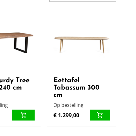
turdy Tree
Eettafel
240 cm
Tabassum 300
cm
ling
Op bestelling
€ 1.299,00