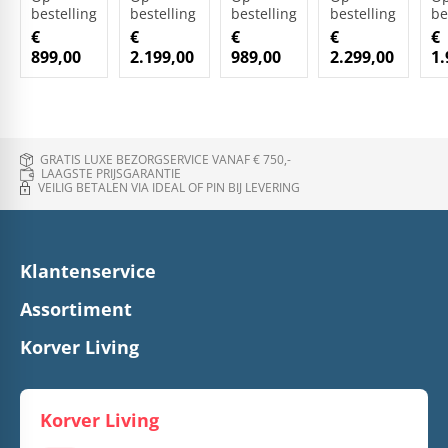
bestelling
bestelling
bestelling
bestelling
be
€
€
€
€
€
899,00
2.199,00
989,00
2.299,00
1.
GRATIS LUXE BEZORGSERVICE VANAF € 750,-
LAAGSTE PRIJSGARANTIE
VEILIG BETALEN VIA IDEAL OF PIN BIJ LEVERING
Klantenservice
Assortiment
Korver Living
Korver Living