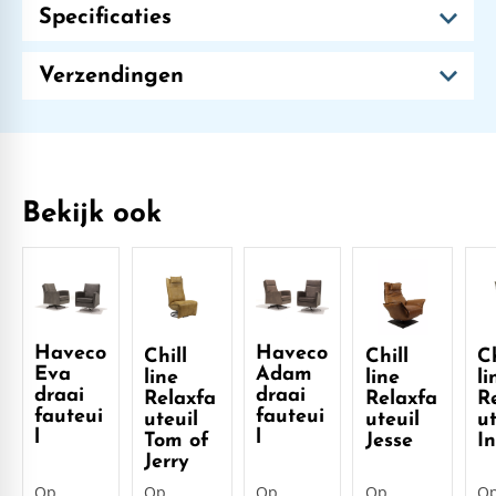
Specificaties
Verzendingen
Bekijk ook
Haveco
Haveco
Chill
Chill
Ch
Eva
Adam
line
line
li
draai
draai
Relaxfa
Relaxfa
R
fauteui
fauteui
uteuil
uteuil
ut
l
l
Tom of
Jesse
In
Jerry
Op
Op
Op
Op
O