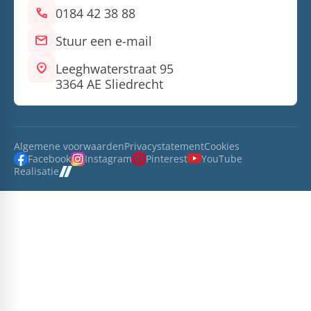
call
0184 42 38 88
mail
Stuur een e-mail
location_on
Leeghwaterstraat 95
3364 AE Sliedrecht
Algemene voorwaarden
Privacystatement
Cookies
Facebook
Instagram
Pinterest
YouTube
Realisatie