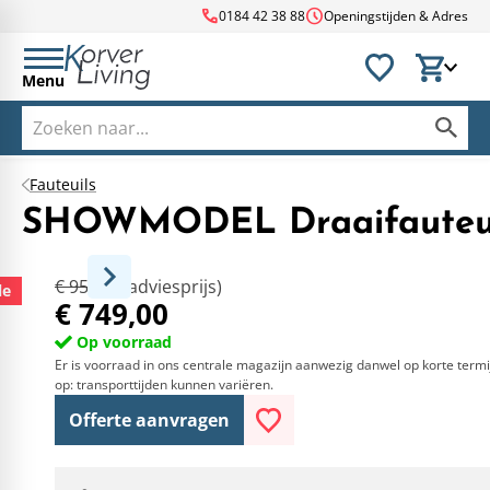
call
schedule
0184 42 38 88
Openingstijden & Adres
Menu
Fauteuils
SHOWMODEL Draaifauteui
€ 959,00
(adviesprijs)
le
€ 749,00
Op voorraad
Er is voorraad in ons centrale magazijn aanwezig danwel op korte termi
op: transporttijden kunnen variëren.
Offerte aanvragen